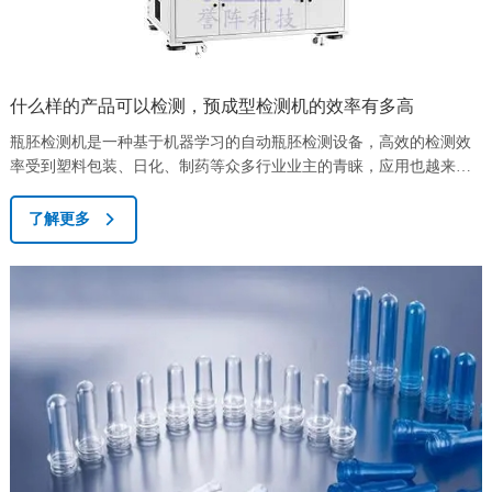
什么样的产品可以检测，预成型检测机的效率有多高
瓶胚检测机是一种基于机器学习的自动瓶胚检测设备，高效的检测效
率受到塑料包装、日化、制药等众多行业业主的青睐，应用也越来越
普遍，但作为一种比较新兴的视觉检测系统，很多传统企业的业主还
是比较陌生的，下面，瓶胚检验机厂家来回答一些大家比较关心的话
了解更多
题。哪些产品可以在预成型检测机上进行测试?可检测瓶口、瓶身、瓶
底的变形、飞边、黑点、缺陷、拉泡等外观缺陷，对优化生产工艺、
提高检测效率和精度、降低人工成本具有重...