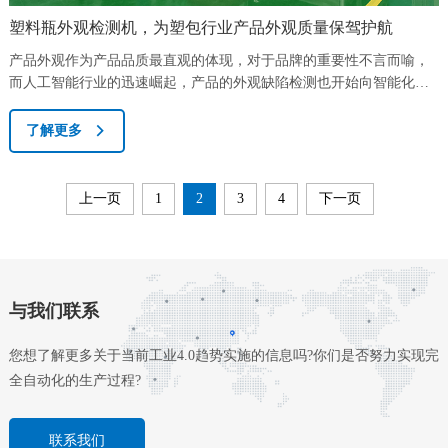
塑料瓶外观检测机，为塑包行业产品外观质量保驾护航
产品外观作为产品品质最直观的体现，对于品牌的重要性不言而喻，
而人工智能行业的迅速崛起，产品的外观缺陷检测也开始向智能化发
展，全自动的机器视觉检测开始取代传统人工检测，这一趋势也愈演
愈烈。在生产型企业的质量控制体系中，产品质量监控和缺陷监控是
了解更多
非常重要的一个环节，由于其对品牌及产品口碑的极大影响，企业管
理者往往高度重视，因此在这一环节，投入了巨大人力、物力、财
力，占据了整个企业生产成本的较大比例。而以...
上一页
1
2
3
4
下一页
与我们联系
您想了解更多关于当前工业4.0趋势实施的信息吗?你们是否努力实现完
全自动化的生产过程?
联系我们