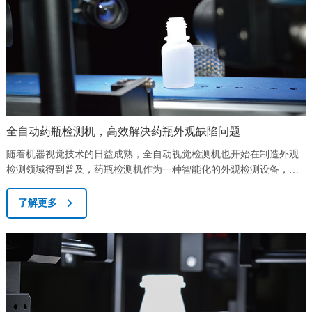
全自动药瓶检测机，高效解决药瓶外观缺陷问题
随着机器视觉技术的日益成熟，全自动视觉检测机也开始在制造外观
检测领域得到普及，药瓶检测机作为一种智能化的外观检测设备，也
得到越来越多制药企业业主的青睐。由于原料质量差异、设备不稳定
等原因，在注塑过程中容易出现外观质量缺陷，如黑点、脏、缺料、
了解更多
划痕等，严重影响药品的质量安全。不良产品一旦流出，不仅会损害
消费者的利益，而且会造成重大的经济损失，对企业的形象和信誉造
成严重的不良影响。人工检验是大多数工业企...