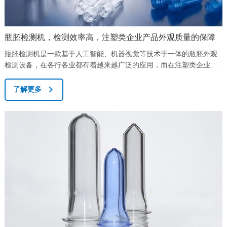
瓶胚检测机，检测效率高，注塑类企业产品外观质量的保障
瓶胚检测机是一款基于人工智能、机器视觉等技术于一体的瓶胚外观
检测设备，在各行各业都有着越来越广泛的应用，而在注塑类企业生
产的前端，瓶胚检测机的作用愈加显著。瓶胚外观缺陷是注塑类企业
常遇到的问题，如黑点及胶口不良、胚身气泡、拉丝、缺胶、瓶口破
了解更多
损、黑点脏污等，直接或间接的造成了最终产品的不合格，如果不慎
流出，对于品牌印象带来众多隐患，会给企业造成巨大损失，这也成
了行业亟待解决的问题。针对市场客户需求和...