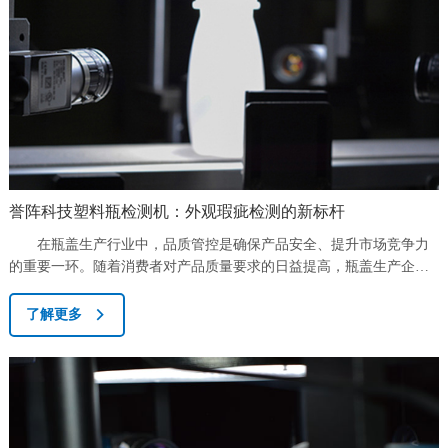
誉阵科技塑料瓶检测机：外观瑕疵检测的新标杆
在瓶盖生产行业中，品质管控是确保产品安全、提升市场竞争力
的重要一环。随着消费者对产品质量要求的日益提高，瓶盖生产企业
面临着前所未有的挑战。为了应对这些挑战，许多企业开始寻求先进
的检测设备来提升品质管控水平。在这样的背景下，誉阵科技瓶盖检
了解更多
测机凭借其卓越的性能和稳定性，成为了瓶盖生产企业的得力助手。
&nbs...