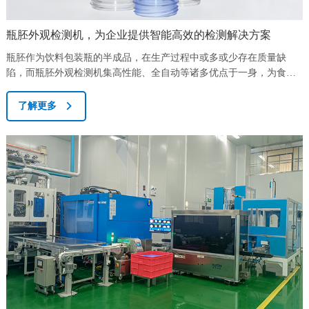
瓶胚外观检测机，为企业提供智能高效的检测解决方案
瓶胚作为饮料包装瓶的半成品，在生产过程中或多或少存在质量缺
陷，而瓶胚外观检测机集高性能、全自动等诸多优点于一身，为食
品、日化、塑包等生产型企业提供了更智能、高效的瓶胚外观检测解
决方案。产品外观质量作为品牌形象的外在展现，对企业长远发展的
了解更多
重要性不言而喻，不仅可以大幅度削减人力成本开支，转变生产方
式，完善生产链，也可留存老客户，巩固客户口碑，带来更多的经济
效益，对于品牌形象的提升也是大有裨益。传统人工...