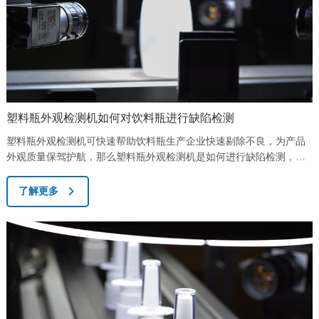
塑料瓶外观检测机如何对饮料瓶进行缺陷检测
塑料瓶外观检测机可快速帮助饮料瓶生产企业快速剔除不良，为产品
外观质量保驾护航，那么塑料瓶外观检测机是如何进行缺陷检测，检
测机生产厂家誉阵科技在此为各位做解答。誉阵科技的塑料瓶外观检
测机可对包括瓶口、瓶底、瓶体、内外侧进行检测，将瓶体各置于旋
了解更多
转台上，旋转台带动瓶体旋转，旋转过程中对瓶体各个角度分别进行
连续高速拍照取像，最终由计算机平台对本瓶体的所有图像进行分析
计算,若所有图像上均无缺陷,则为良品,若...