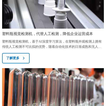
塑料瓶视觉检测机，代替人工检测，降低企业运营成本
塑料瓶视觉检测机，基于AI深度学习算法，在塑料瓶外观检测上拥有
传统人工检测不可比拟的优势，随着自动化技术的日渐成熟和无人作
业的兴起，视觉检测机也会逐渐替代人工，成为产品外观检测最科学
的检测手段。长期以来，日化、饮料、塑包等行业的产品质量检测都
了解更多
依赖人工肉眼检测，这样的方式，不仅效率低，而且很容易因为客观
因素，造成漏检、误检、错检、等问题，而且效率低，需要配置更多
的品检人员，从而造成产品外观检测环节成...