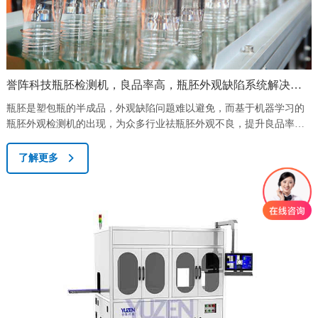
誉阵科技瓶胚检测机，良品率高，瓶胚外观缺陷系统解决方
案
瓶胚是塑包瓶的半成品，外观缺陷问题难以避免，而基于机器学习的
瓶胚外观检测机的出现，为众多行业祛瓶胚外观不良，提升良品率提
供了科学高效的解决方案。瓶胚的外观不良，主要表现在飞边、脏
污、缺胶、气泡、瓶口破损等，不仅造成大量原材料浪费，也会造成
了解更多
重要客户的流失，对企业造成巨大的经济及形象损失。针对客户痛点
及市场需求，誉阵科技推出的“瓶胚机检测机”外观缺陷在线检测系
统，采用机器视觉技术，以机器代替人眼，可以...